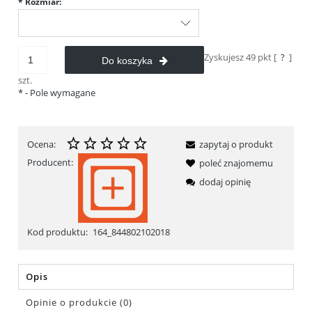
*
Rozmiar:
Zyskujesz
49
pkt [
?
]
Do koszyka
szt.
*
- Pole wymagane
Ocena:
zapytaj o produkt
Producent:
poleć znajomemu
dodaj opinię
Kod produktu:
164_844802102018
Opis
Opinie o produkcie (0)