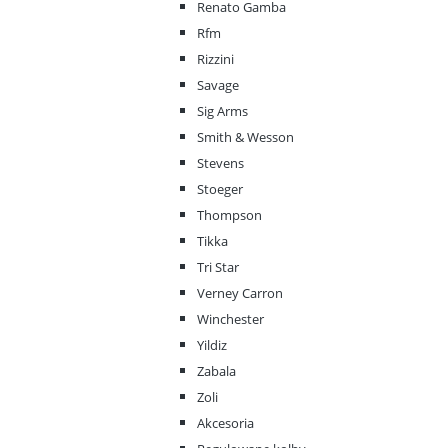
Renato Gamba
Rfm
Rizzini
Savage
Sig Arms
Smith & Wesson
Stevens
Stoeger
Thompson
Tikka
Tri Star
Verney Carron
Winchester
Yildiz
Zabala
Zoli
Akcesoria