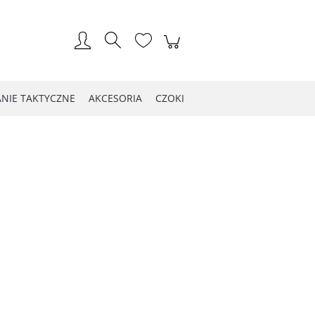
Zarejestruj się
Zaloguj się
NIE TAKTYCZNE
AKCESORIA
CZOKI
LOG WIOSNA 2021
Kontakt