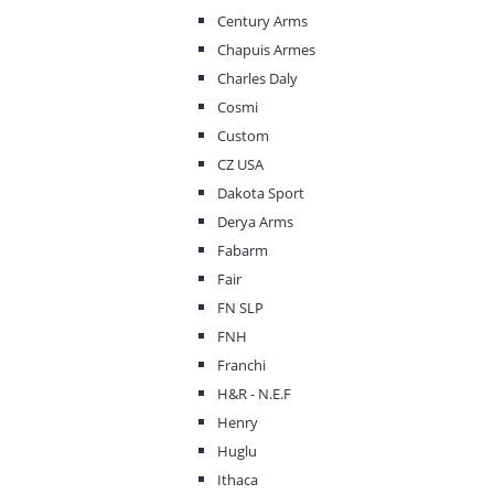
Century Arms
Chapuis Armes
Charles Daly
Cosmi
Custom
CZ USA
Dakota Sport
Derya Arms
Fabarm
Fair
FN SLP
FNH
Franchi
H&R - N.E.F
Henry
Huglu
Ithaca