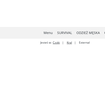
Menu
SURVIVAL
ODZIEŻ MĘSKA
Jesteś w:
Czoki
Kral
External
MYŚLISTWO
NOWOŚCI
W