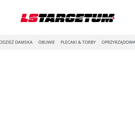
ODZIEŻ DAMSKA
OBUWIE
PLECAKI & TORBY
OPRZYRZĄDOWA
YPRZEDAŻ
LASER SHOT
#ENERGY FOR THE FRONTLINE
KATA