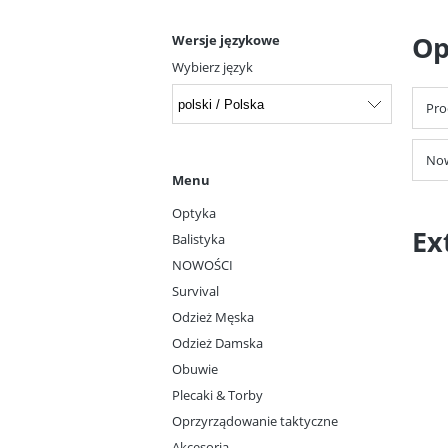
Op
Wersje językowe
Wybierz język
Pro
Now
Menu
Optyka
Ex
Balistyka
NOWOŚCI
Survival
Odzież Męska
Odzież Damska
Obuwie
Plecaki & Torby
Oprzyrządowanie taktyczne
Akcesoria