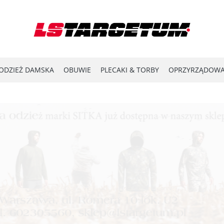
ODZIEŻ DAMSKA
OBUWIE
PLECAKI & TORBY
OPRZYRZĄDOWA
YPRZEDAŻ
LASER SHOT
#ENERGY FOR THE FRONTLINE
KATA