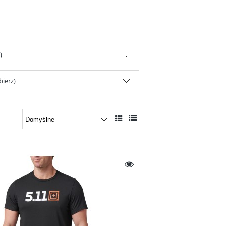
)
bierz)