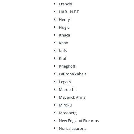
Franchi
H&R - N.E.F
Henry
Huglu
Ithaca
Khan
Kofs
Kral
Krieghoff
Laurona Zabala
Legacy
Marocchi
Maverick Arms
Miroku
Mossberg
New England Firearms
Norica Laurona