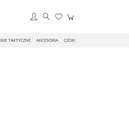
Zarejestruj się
Zaloguj się
NIE TAKTYCZNE
AKCESORIA
CZOKI
LOG WIOSNA 2021
Kontakt