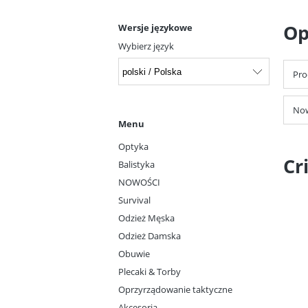
Op
Wersje językowe
Wybierz język
Pro
Now
Menu
Optyka
Cr
Balistyka
NOWOŚCI
Survival
Odzież Męska
Odzież Damska
Obuwie
Plecaki & Torby
Oprzyrządowanie taktyczne
Akcesoria