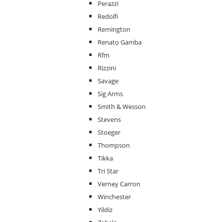
Perazzi
Redolfi
Remington
Renato Gamba
Rfm
Rizzini
Savage
Sig Arms
Smith & Wesson
Stevens
Stoeger
Thompson
Tikka
Tri Star
Verney Carron
Winchester
Yildiz