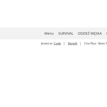
Menu
SURVIVAL
ODZIEŻ MĘSKA
Jesteś w:
Czoki
Benelli
Crio Plus - Bore 
MYŚLISTWO
NOWOŚCI
W