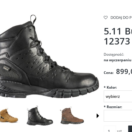
DODAJ DO 
5.11 B
12373
Dostępność:
na wyczerpaniu
899,
Cena:
*
Kolor:
*
Rozmiar:
szt.