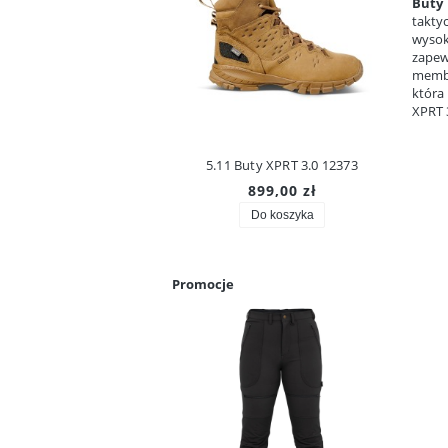
Buty 
takty
wysok
zapew
membr
która
XPRT 3
5.11 Buty XPRT 3.0 12373
899,00 zł
Do koszyka
Promocje