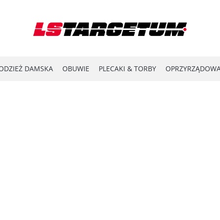
ODZIEŻ DAMSKA
OBUWIE
PLECAKI & TORBY
OPRZYRZĄDOWA
YPRZEDAŻ
LASER SHOT
#ENERGY FOR THE FRONTLINE
KATA