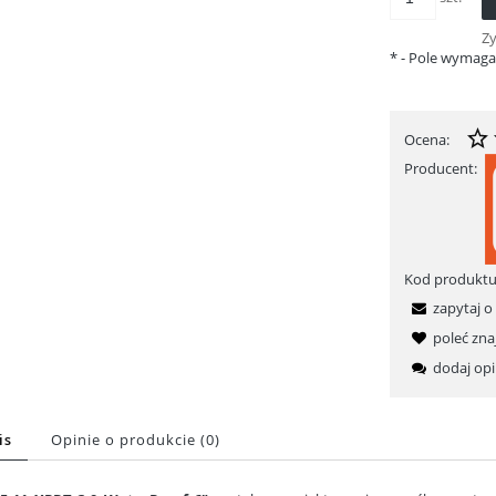
Z
*
- Pole wymag
Ocena:
Producent:
Kod produktu
zapytaj o
poleć zn
dodaj opi
is
Opinie o produkcie (0)