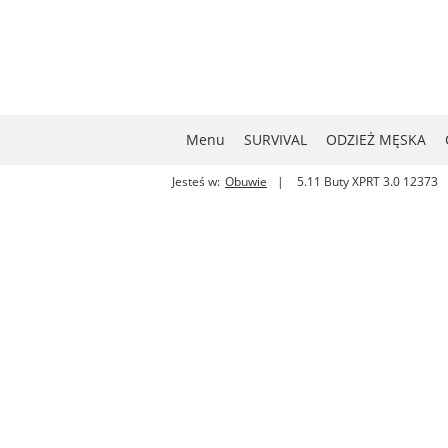
Menu
SURVIVAL
ODZIEŻ MĘSKA
Jesteś w:
Obuwie
5.11 Buty XPRT 3.0 12373
MYŚLISTWO
NOWOŚCI
W