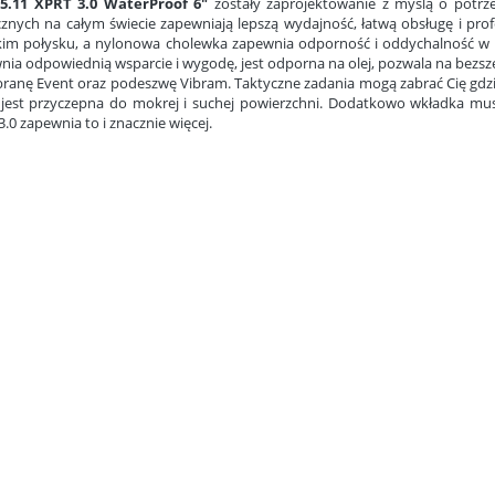
5.11 XPRT 3.0 WaterProof 6"
zostały zaprojektowanie z myślą o potrz
cznych na całym świecie zapewniają lepszą wydajność, łatwą obsługę i profes
im połysku, a nylonowa cholewka zapewnia odporność i oddychalność w
nia odpowiednią wsparcie i wygodę, jest odporna na olej, pozwala na bezsze
anę Event oraz podeszwę Vibram. Taktyczne zadania mogą zabrać Cię gdzie
 jest przyczepna do mokrej i suchej powierzchni. Dodatkowo wkładka mus
.0 zapewnia to i znacznie więcej.