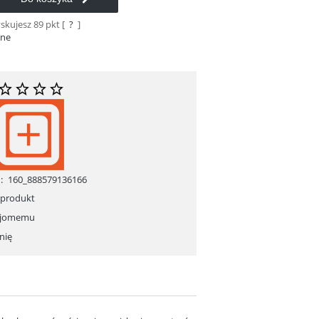
yskujesz
89
pkt [
?
]
ane
:
160_888579136166
 produkt
ajomemu
nię