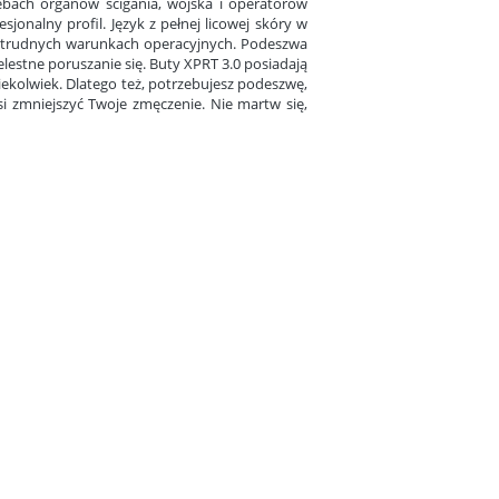
ebach organów ścigania, wojska i operatorów
jonalny profil. Język z pełnej licowej skóry w
 trudnych warunkach operacyjnych. Podeszwa
lestne poruszanie się. Buty XPRT 3.0 posiadają
kolwiek. Dlatego też, potrzebujesz podeszwę,
i zmniejszyć Twoje zmęczenie. Nie martw się,