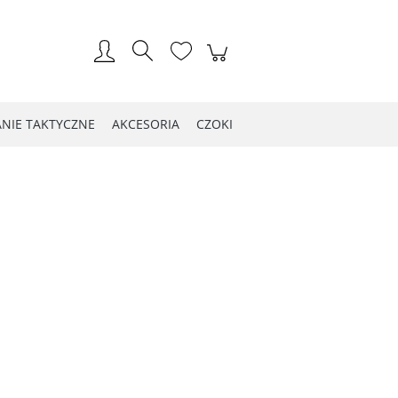
Zarejestruj się
Zaloguj się
NIE TAKTYCZNE
AKCESORIA
CZOKI
LOG WIOSNA 2021
Kontakt