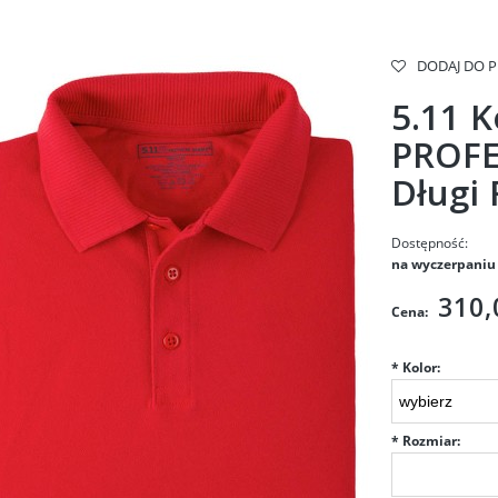
DODAJ DO 
5.11 K
PROFE
Długi
Dostępność:
na wyczerpaniu
310,
Cena:
*
Kolor:
*
Rozmiar: