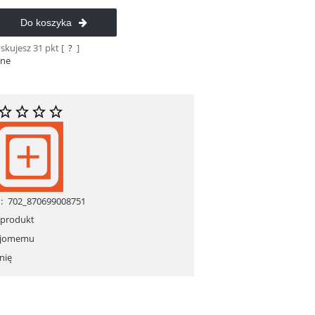
Do koszyka
yskujesz
31
pkt [
?
]
ane
:
702_870699008751
 produkt
ajomemu
nię