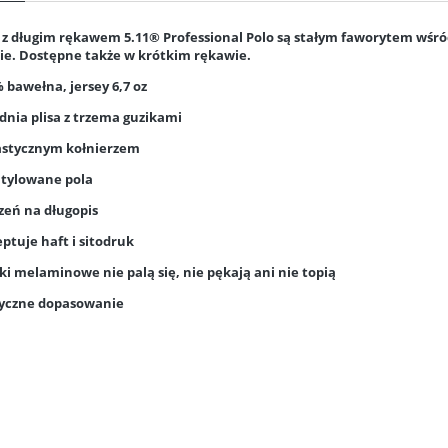
 z długim rękawem 5.11® Professional Polo są stałym faworytem wśr
ie. Dostępne także w krótkim rękawie.
% bawełna, jersey 6,7 oz
ednia plisa z trzema guzikami
lastycznym kołnierzem
tylowane pola
szeń na długopis
eptuje haft i sitodruk
iki melaminowe nie palą się, nie pękają ani nie topią
syczne dopasowanie