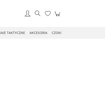
Zarejestruj się
Zaloguj się
NIE TAKTYCZNE
AKCESORIA
CZOKI
LOG WIOSNA 2021
Kontakt