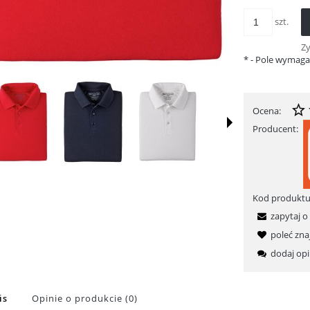
szt.
Z
*
- Pole wymag
Ocena:
Producent:
Kod produktu
zapytaj o
poleć zn
dodaj opi
is
Opinie o produkcie (0)