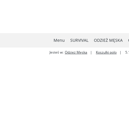
Menu
SURVIVAL
ODZIEŻ MĘSKA
Jesteś w:
Odzież Męska
Koszulki polo
5.
MYŚLISTWO
NOWOŚCI
W