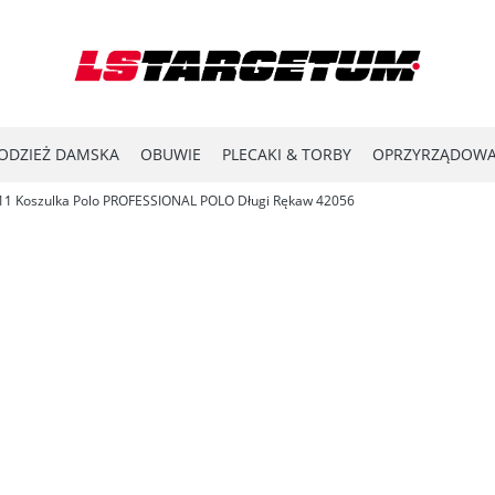
ODZIEŻ DAMSKA
OBUWIE
PLECAKI & TORBY
OPRZYRZĄDOWA
11 Koszulka Polo PROFESSIONAL POLO Długi Rękaw 42056
YPRZEDAŻ
LASER SHOT
#ENERGY FOR THE FRONTLINE
KATA