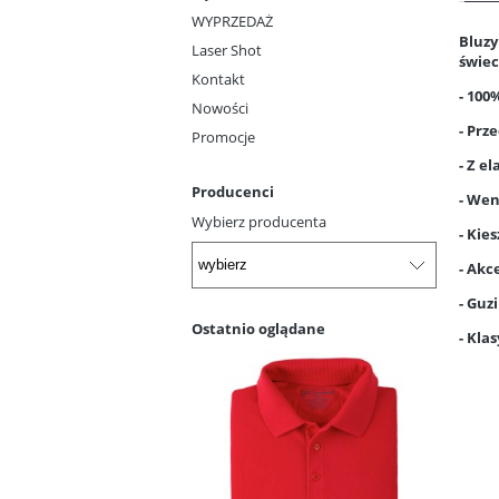
WYPRZEDAŻ
Bluzy
Laser Shot
świec
Kontakt
- 100
Nowości
- Prz
Promocje
- Z e
Producenci
- Wen
Wybierz producenta
- Kie
- Akc
- Guz
Ostatnio oglądane
- Kla