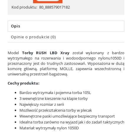
Kod produktu:
80_888579017182
Opis
Opinie o produkcie (0)
Model
Torby RUSH LBD Xray
został wykonany z bardzo
wytrzymałego na rozerwania i wodoodpornego nylonu1050D i
przeznaczony jest do trudnych zastosowań. Wyposażona w dużą
komorę główną, platformę MOLLE, zapewnia wszechstronną i
uniwersalną przestrzeń bagażową.
Cechy produktu:
Bardzo wytrzymała i pojemna torba 105L
3 wewnętrzne kieszenie na klapie torby
Największy rozmiar z serii
Możliwość przekształcenia torby w plecak
Wewnętrzne paski umożliwiające bezpieczny transport
Idealna torba zarówno na wyjazd jak i do zadań taktycznych
Materiał: wytrzymały nylon 1050D