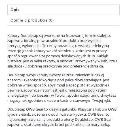
Opis
Opinie o produkcie (0)
Kabury Doubletap są tworzone na frezowanej formie stałej, co
zapewnia idealną powtarzalność produktu oraz wysoką
precyzję wykonania. Te cechy pozwalają uzyskać perfekcyjną
retencję (zacisk kabury wokół pistoletu), która jest w prosty
sposób regulowana za pomocą dedykowanych śrub. Kabłąk
pistoletu jest w pełni zakryty, a pistolet utrzymywany w kaburze z
siłą docisku dobraną precyzyjnie pod preferencję strzelca.
Doubletap swoje kabury tworzy ze zrozumieniem ludzkiej
anatomii. Głębokość wycięcia pod palce dłoni strzelającej jest
dobrana w taki sposób, abyś mógł złapać pistolet wygodnie i
pewnie. Ładownica natomiast jest umieszczona pod kątem
analogicznym do kieszeni w Twoich spodni dzięki temu chwytasz
magazynek zgodnie z układem kostno-stawowym Twojej ręki.
Doubletap OWB Gear to klasyka gatunku. Klasyczna kabura OWB
typu naleśnik, złożona z dwóch warstw kydexu. OWB Gear to
najbardziej iniwersalny produkt z oferty Doubletap. OWB Gear
zapewnia skuteczne ukrycie broni pod kurtką lub marynarką,