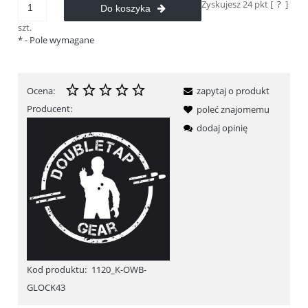
Zyskujesz
24
pkt [
?
]
Do koszyka
szt.
*
- Pole wymagane
Ocena:
zapytaj o produkt
Producent:
poleć znajomemu
dodaj opinię
Kod produktu:
1120_K-OWB-
GLOCK43