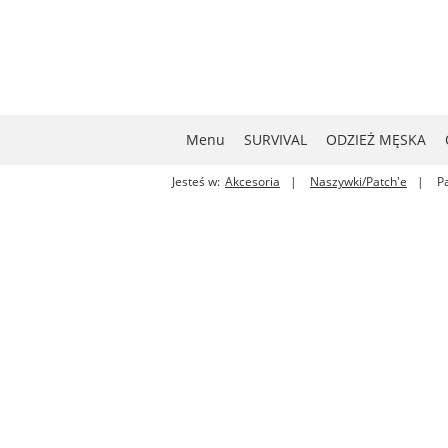
Menu
SURVIVAL
ODZIEŻ MĘSKA
Jesteś w:
Akcesoria
Naszywki/Patch'e
P
MYŚLISTWO
NOWOŚCI
W