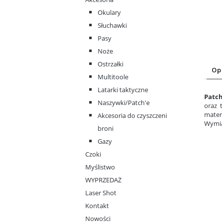
Okulary
Słuchawki
Pasy
Noże
Ostrzałki
Op
Multitoole
Latarki taktyczne
Patc
Naszywki/Patch'e
oraz 
mater
Akcesoria do czyszczeni
Wymia
broni
Gazy
Czoki
Myślistwo
WYPRZEDAŻ
Laser Shot
Kontakt
Nowości