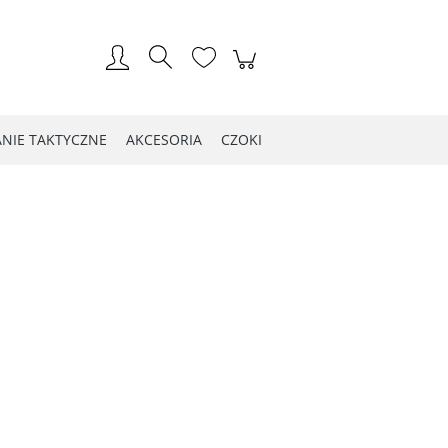
Zarejestruj się
Zaloguj się
NIE TAKTYCZNE
AKCESORIA
CZOKI
LOG WIOSNA 2021
Kontakt