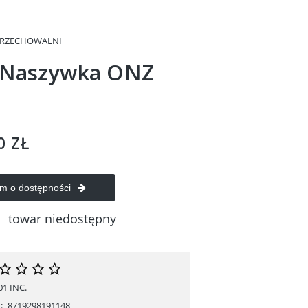
PRZECHOWALNI
 Naszywka ONZ
0 ZŁ
m o dostępności
towar niedostępny
01 INC.
:
8719298191148