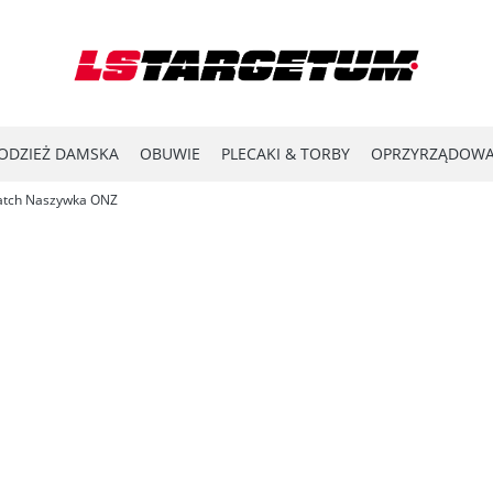
ODZIEŻ DAMSKA
OBUWIE
PLECAKI & TORBY
OPRZYRZĄDOWA
atch Naszywka ONZ
YPRZEDAŻ
LASER SHOT
#ENERGY FOR THE FRONTLINE
KATA