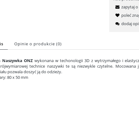
zapytaj o
poleć zn
dodaj opi
is
Opinie o produkcie (0)
h Naszywka ONZ
wykonana w techonologii 3D z wytrzymałego i elastyc
trójwymiarowej technice naszywki te są niezwykle czytelne. Mocowana 
iału pozwala doszyć ją do odzieży.
ry: 80 x 50 mm