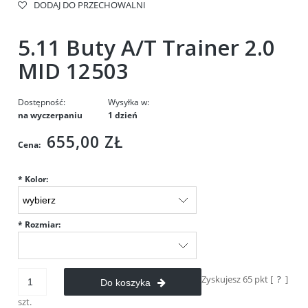
DODAJ DO PRZECHOWALNI
5.11 Buty A/T Trainer 2.0
MID 12503
Dostępność:
Wysyłka w:
na wyczerpaniu
1 dzień
655,00 ZŁ
Cena:
*
Kolor:
*
Rozmiar:
Zyskujesz
65
pkt [
?
]
Do koszyka
szt.