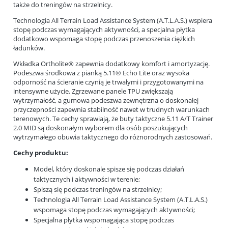
także do treningów na strzelnicy.
Technologia All Terrain Load Assistance System (A.T.L.A.S.) wspiera
stopę podczas wymagających aktywności, a specjalna płytka
dodatkowo wspomaga stopę podczas przenoszenia ciężkich
ładunków.
Wkładka Ortholite® zapewnia dodatkowy komfort i amortyzację.
Podeszwa środkowa z pianką 5.11® Echo Lite oraz wysoka
odporność na ścieranie czynią je trwałymi i przygotowanymi na
intensywne użycie. Zgrzewane panele TPU zwiększają
wytrzymałość, a gumowa podeszwa zewnętrzna o doskonałej
przyczepności zapewnia stabilność nawet w trudnych warunkach
terenowych. Te cechy sprawiają, że buty taktyczne 5.11 A/T Trainer
2.0 MID są doskonałym wyborem dla osób poszukujących
wytrzymałego obuwia taktycznego do różnorodnych zastosowań.
Cechy produktu:
Model, który doskonale spisze się podczas działań
taktycznych i aktywności w terenie;
Spiszą się podczas treningów na strzelnicy;
Technologia All Terrain Load Assistance System (A.T.L.A.S.)
wspomaga stopę podczas wymagających aktywności;
Specjalna płytka wspomagająca stopę podczas