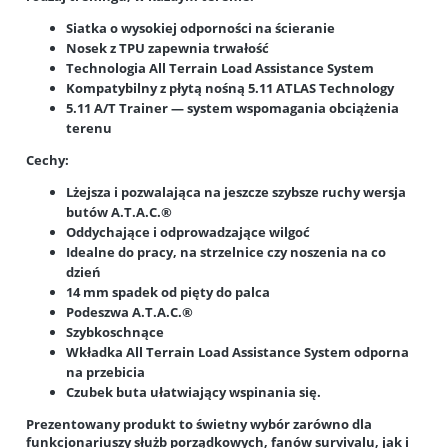
Siatka o wysokiej odporności na ścieranie
Nosek z TPU zapewnia trwałość
Technologia All Terrain Load Assistance System
Kompatybilny z płytą nośną 5.11 ATLAS Technology
5.11 A/T Trainer — system wspomagania obciążenia
terenu
Cechy:
Lżejsza i pozwalająca na jeszcze szybsze ruchy wersja
butów A.T.A.C.®
Oddychające i odprowadzające wilgoć
Idealne do pracy, na strzelnice czy noszenia na co
dzień
14 mm spadek od pięty do palca
Podeszwa A.T.A.C.®
Szybkoschnące
Wkładka All Terrain Load Assistance System odporna
na przebicia
Czubek buta ułatwiający wspinania się.
Prezentowany produkt to świetny wybór zarówno dla
funkcjonariuszy służb porządkowych, fanów survivalu, jak i