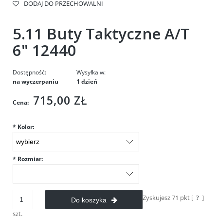
DODAJ DO PRZECHOWALNI
5.11 Buty Taktyczne A/T
6" 12440
Dostępność:
Wysyłka w:
na wyczerpaniu
1 dzień
715,00 ZŁ
Cena:
*
Kolor:
*
Rozmiar:
Zyskujesz
71
pkt [
?
]
Do koszyka
szt.