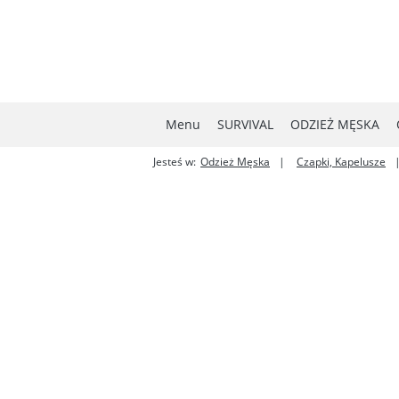
Menu
SURVIVAL
ODZIEŻ MĘSKA
Jesteś w:
Odzież Męska
Czapki, Kapelusze
MYŚLISTWO
NOWOŚCI
W