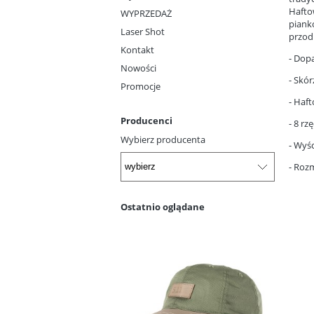
Hafto
WYPRZEDAŻ
piank
Laser Shot
przod
Kontakt
- Dop
Nowości
- Skó
Promocje
- Haf
Producenci
- 8 r
Wybierz producenta
- Wyś
- Rozm
Ostatnio oglądane