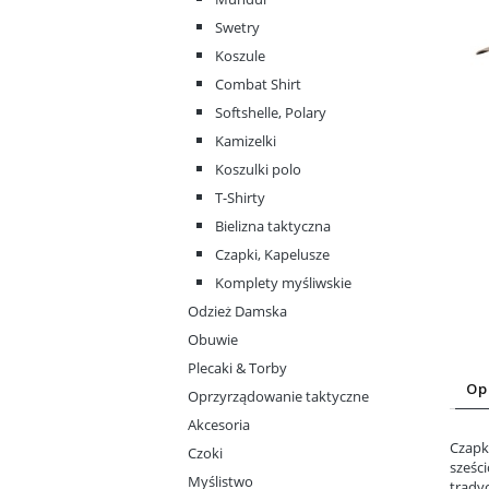
Swetry
Koszule
Combat Shirt
Softshelle, Polary
Kamizelki
Koszulki polo
T-Shirty
Bielizna taktyczna
Czapki, Kapelusze
Komplety myśliwskie
Odzież Damska
Obuwie
Plecaki & Torby
Op
Oprzyrządowanie taktyczne
Akcesoria
Czap
Czoki
sześc
Myślistwo
trady