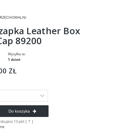
PRZECHOWALNI
Czapka Leather Box
Cap 89200
Wysyłka w:
1 dzień
00 ZŁ
Do koszyka
yskujesz
13
pkt [
?
]
ane