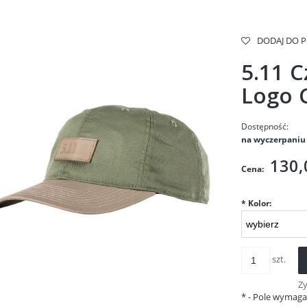
DODAJ DO 
5.11 
Logo 
Dostępność:
na wyczerpaniu
130,
Cena:
*
Kolor:
szt.
Z
*
- Pole wymag