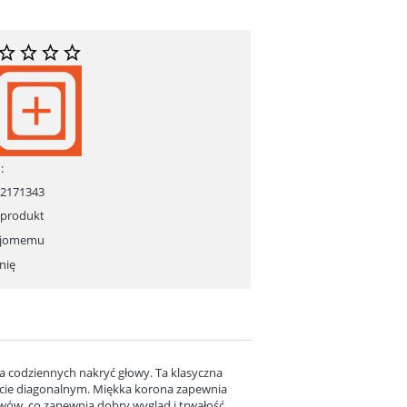
:
02171343
 produkt
ajomemu
nię
la codziennych nakryć głowy. Ta klasyczna
ocie diagonalnym. Miękka korona zapewnia
wów, co zapewnia dobry wygląd i trwałość.