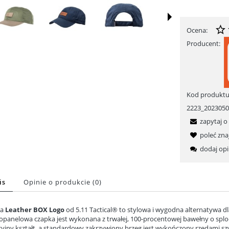
Ocena:
Producent:
Kod produktu
2223_202305
zapytaj o
poleć zn
dodaj opi
is
Opinie o produkcie (0)
ka
Leather BOX Logo
od 5.11 Tactical® to stylowa i wygodna alternatywa d
iopanelowa czapka jest wykonana z trwałej, 100-procentowej bawełny o spl
cyjny kształt, a standardowy zakrzywiony brzeg jest wykończony rzędami sz