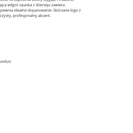
ca wilgoć opaska z dżerseju zawiera
zapewnia idealne dopasowanie. Skórzane logo z
zysty, profesjonalny akcent.
omfort