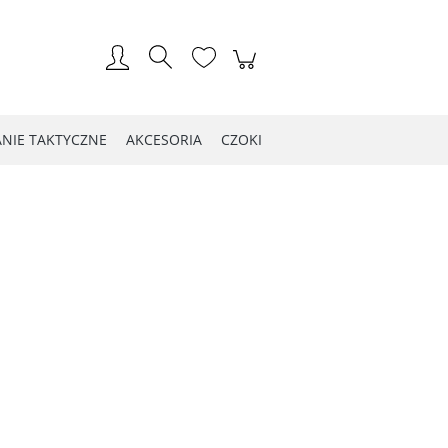
Zarejestruj się
Zaloguj się
NIE TAKTYCZNE
AKCESORIA
CZOKI
LOG WIOSNA 2021
Kontakt