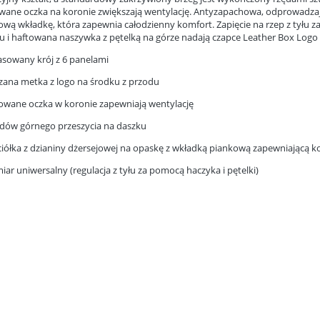
wane oczka na koronie zwiększają wentylację. Antyzapachowa, odprowadzają
ową wkładkę, która zapewnia całodzienny komfort. Zapięcie na rzep z tyłu 
u i haftowana naszywka z pętelką na górze nadają czapce Leather Box Logo c
asowany krój z 6 panelami
rzana metka z logo na środku z przodu
towane oczka w koronie zapewniają wentylację
zędów górnego przeszycia na daszku
ciółka z dzianiny dżersejowej na opaskę z wkładką piankową zapewniającą k
iar uniwersalny (regulacja z tyłu za pomocą haczyka i pętelki)