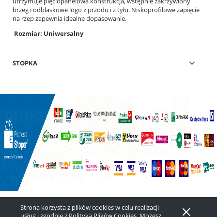
utrzymuje pięciopanelowa konstrukcja, wstępnie zakrzywiony
brzeg i odblaskowe logo z przodu i z tyłu. Niskoprofilowe zapięcie
na rzep zapewnia idealne dopasowanie.
Rozmiar: Uniwersalny
STOPKA
Strona korzysta z plików cookies w celu realizacji
Pokaż pełną wersję strony
usług i zgodnie z
Polityką Plików Cookies
. Możesz