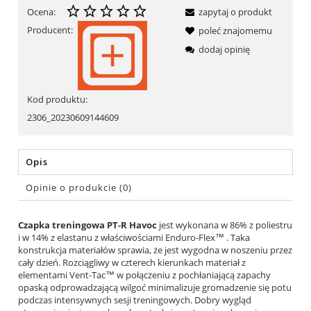
Ocena:
zapytaj o produkt
Producent:
poleć znajomemu
dodaj opinię
Kod produktu:
2306_20230609144609
Opis
Opinie o produkcie (0)
Czapka treningowa PT-R Havoc
jest wykonana w 86% z poliestru
i w 14% z elastanu z właściwościami Enduro-Flex™ . Taka
konstrukcja materiałów sprawia, że jest wygodna w noszeniu przez
cały dzień. Rozciągliwy w czterech kierunkach materiał z
elementami Vent-Tac™ w połączeniu z pochłaniającą zapachy
opaską odprowadzającą wilgoć minimalizuje gromadzenie się potu
podczas intensywnych sesji treningowych. Dobry wygląd