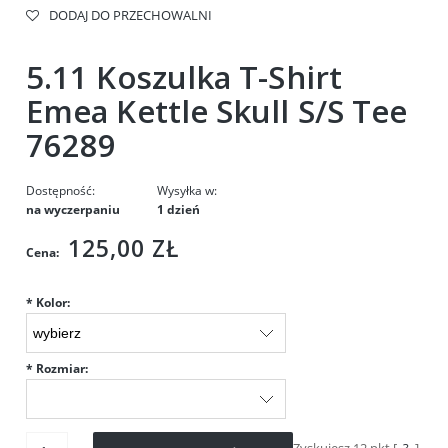
DODAJ DO PRZECHOWALNI
5.11 Koszulka T-Shirt
Emea Kettle Skull S/S Tee
76289
Dostępność:
Wysyłka w:
na wyczerpaniu
1 dzień
125,00 ZŁ
Cena:
*
Kolor:
*
Rozmiar:
Zyskujesz
12
pkt [
?
]