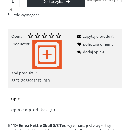
Do koszyka
szt.
*
- Pole wymagane
Ocena:
zapytaj o produkt
Producent:
poleć znajomemu
dodaj opinię
Kod produktu:
2327_20230612174616
Opis
Opinie o produkcie (0)
5.11® Emea Kettle Skull S/S Tee
wykonana jest z wysokiej