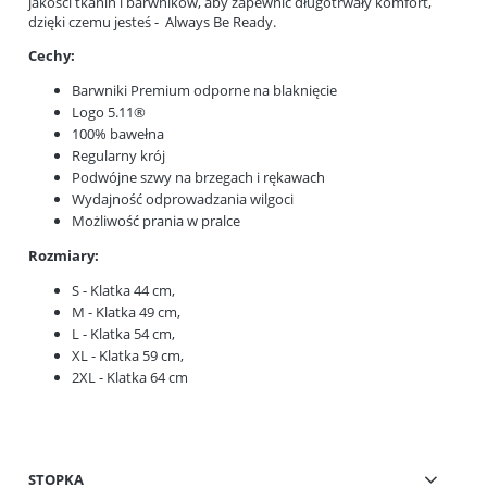
jakości tkanin i barwników, aby zapewnić długotrwały komfort,
dzięki czemu jesteś - Always Be Ready.
Cechy:
Barwniki Premium odporne na blaknięcie
Logo 5.11®
100% bawełna
Regularny krój
Podwójne szwy na brzegach i rękawach
Wydajność odprowadzania wilgoci
Możliwość prania w pralce
Rozmiary:
S - Klatka 44 cm,
M - Klatka 49 cm,
L - Klatka 54 cm,
XL - Klatka 59 cm,
2XL - Klatka 64 cm
STOPKA