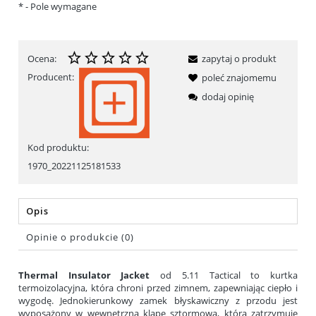
*
- Pole wymagane
Ocena:
zapytaj o produkt
Producent:
poleć znajomemu
dodaj opinię
Kod produktu:
1970_20221125181533
Opis
Opinie o produkcie (0)
Thermal Insulator Jacket
od 5.11 Tactical to kurtka
termoizolacyjna, która chroni przed zimnem, zapewniając ciepło i
wygodę. Jednokierunkowy zamek błyskawiczny z przodu jest
wyposażony w wewnętrzną klapę sztormową, która zatrzymuje