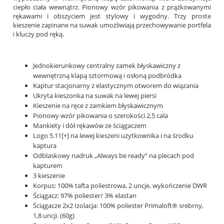
ciepło ciała wewnątrz. Pionowy wzór pikowania z prążkowanymi
rękawami i obszyciem jest stylowy i wygodny. Trzy proste
kieszenie zapinane na suwak umożliwiają przechowywanie portfela
i kluczy pod ręką.
Jednokierunkowy centralny zamek błyskawiczny z
wewnętrzną klapą sztormową i osłoną podbródka
Kaptur stacjonarny z elastycznym otworem do wiązania
Ukryta kieszonka na suwak na lewej piersi
Kieszenie na ręce z zamkiem błyskawicznym
Pionowy wzór pikowania o szerokości 2,5 cala
Mankiety i dół rękawów ze ściągaczem
Logo 5.11[+] na lewej kieszeni użytkownika i na środku
kaptura
Odblaskowy nadruk „Always be ready” na plecach pod
kapturem
3 kieszenie
Korpus: 100% tafta poliestrowa, 2 uncje, wykończenie DWR
Ściągacz: 97% poliester/ 3% elastan
Ściągacze 2x2 Izolacja: 100% poliester Primaloft® srebrny,
1,8 uncji. (60g)