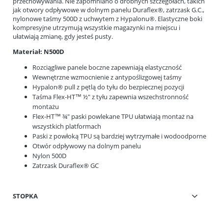
przechowywania. Nie zapomniano o drobnych szczegółach, takich
jak otwory odpływowe w dolnym panelu Duraflex®, zatrzask G.C.,
nylonowe taśmy 500D z uchwytem z Hypalonu®. Elastyczne boki
kompresyjne utrzymują wszystkie magazynki na miejscu i
ułatwiają zmianę, gdy jesteś pusty.
Materiał: N500D
Rozciągliwe panele boczne zapewniają elastyczność
Wewnętrzne wzmocnienie z antypoślizgowej taśmy
Hypalon® pull z pętlą do tyłu do bezpiecznej pozycji
Taśma Flex-HT™ ½" z tyłu zapewnia wszechstronność
montażu
Flex-HT™ ¾" paski powlekane TPU ułatwiają montaż na
wszystkich platformach
Paski z powłoką TPU są bardziej wytrzymałe i wodoodporne
Otwór odpływowy na dolnym panelu
Nylon 500D
Zatrzask Duraflex® GC
STOPKA