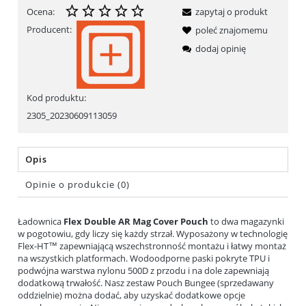
Ocena:
zapytaj o produkt
Producent:
poleć znajomemu
dodaj opinię
Kod produktu:
2305_20230609113059
Opis
Opinie o produkcie (0)
Ładownica
Flex Double AR Mag Cover Pouch
to dwa magazynki
w pogotowiu, gdy liczy się każdy strzał. Wyposażony w technologię
Flex-HT™ zapewniającą wszechstronność montażu i łatwy montaż
na wszystkich platformach. Wodoodporne paski pokryte TPU i
podwójna warstwa nylonu 500D z przodu i na dole zapewniają
dodatkową trwałość. Nasz zestaw Pouch Bungee (sprzedawany
oddzielnie) można dodać, aby uzyskać dodatkowe opcje