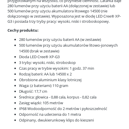
przygotowanym na wszystko, co przyniesie ciemność. Latarka daje
280 lumenów przy użyciu baterii AA (dołączonej w zestawie) lub
500 lumenów przy użyciu akumulatora litowego 14500 (nie
dołączonego w zestawie). Wyposażona jest w diodę LED Cree® XP-
G3 i posiada trzy tryby pracy: wysoki, niski i stroboskopowy.
Cechy produktu:
280 lumenów przy użyciu baterii AA (w zestawie)
500 lumenów przy użyciu akumulatorów litowo-jonowych
14500 (brak w zestawie)
Dioda LED Cree® XP-G3
3 tryby: wysoki, niski, stroboskop
Czas pracy w trybie wysokim: 1 godz. 37 min
Rodzaj baterii: AA lub 14500 x 2
Obrobione aluminium klasy lotniczej
Waga: (z bateriami) 110 gram
Długość: 17,7 cm
Średnica: głowica - 0,88 cala, korpus - 0,82 cala
Zasięg wiązki: 105 metrów
IP68 Wodoodporność do 2 metrów i pyłoszczelność
Odporność na uderzenia do 1 metra
Odpinany, dwukierunkowy klips do kieszeni