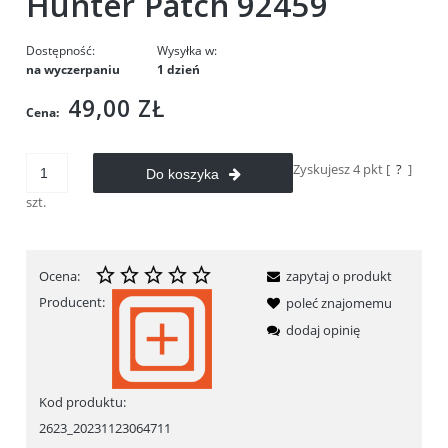
Hunter Patch 92459
Dostępność:
Wysyłka w:
na wyczerpaniu
1 dzień
49,00 ZŁ
Cena:
Zyskujesz
4
pkt [
?
]
Do koszyka
szt.
Ocena:
zapytaj o produkt
Producent:
poleć znajomemu
dodaj opinię
Kod produktu:
2623_20231123064711