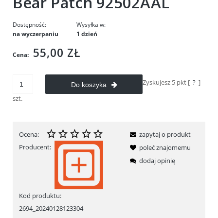
Bear Patch 92502AAL
Dostępność:
Wysyłka w:
na wyczerpaniu
1 dzień
55,00 ZŁ
Cena:
Zyskujesz
5
pkt [
?
]
Do koszyka
szt.
Ocena:
zapytaj o produkt
Producent:
poleć znajomemu
dodaj opinię
Kod produktu:
2694_20240128123304