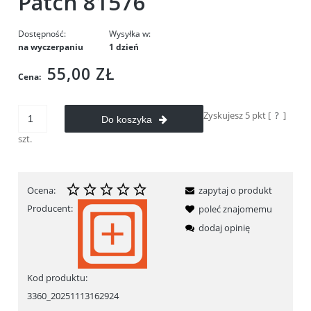
Patch 81576
Dostępność:
Wysyłka w:
na wyczerpaniu
1 dzień
55,00 ZŁ
Cena:
Zyskujesz
5
pkt [
?
]
Do koszyka
szt.
Ocena:
zapytaj o produkt
Producent:
poleć znajomemu
dodaj opinię
Kod produktu:
3360_20251113162924