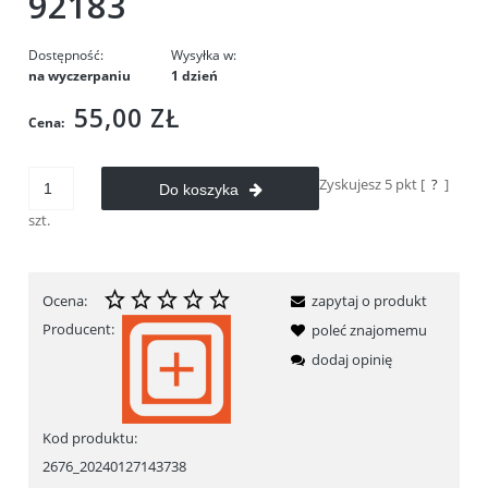
92183
Dostępność:
Wysyłka w:
na wyczerpaniu
1 dzień
55,00 ZŁ
Cena:
Zyskujesz
5
pkt [
?
]
Do koszyka
szt.
Ocena:
zapytaj o produkt
Producent:
poleć znajomemu
dodaj opinię
Kod produktu:
2676_20240127143738