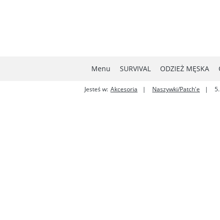
Menu
SURVIVAL
ODZIEŻ MĘSKA
Jesteś w:
Akcesoria
Naszywki/Patch'e
5
MYŚLISTWO
NOWOŚCI
W