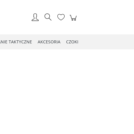
Zarejestruj się
Zaloguj się
NIE TAKTYCZNE
AKCESORIA
CZOKI
LOG WIOSNA 2021
Kontakt