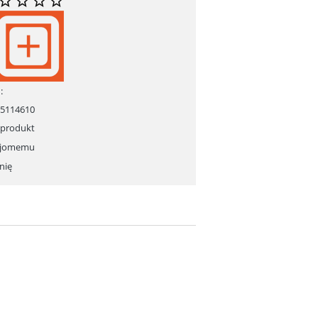
:
15114610
 produkt
ajomemu
nię