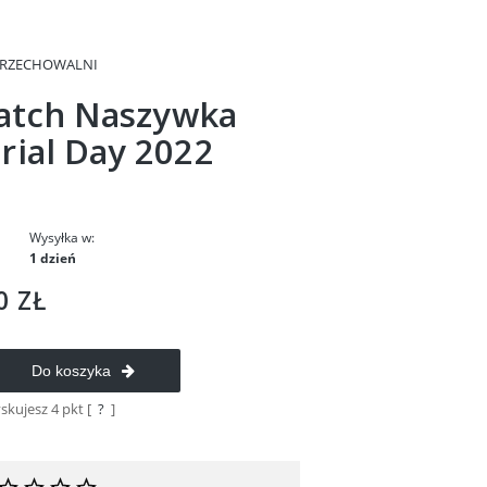
PRZECHOWALNI
Patch Naszywka
ial Day 2022
Wysyłka w:
1 dzień
0 ZŁ
Do koszyka
yskujesz
4
pkt [
?
]