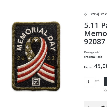
DODAJ DO 
5.11 
Memor
92087
Dostępność:
średnia ilość
45,0
Cena:
szt.
Z