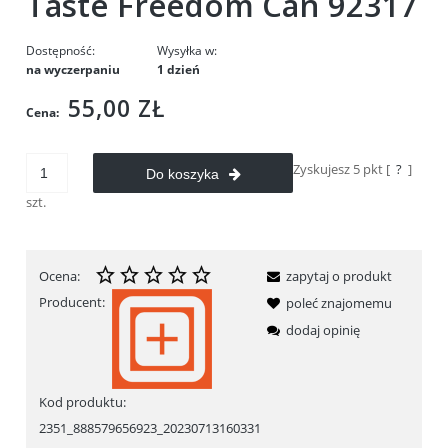
Taste Freedom Can 92317
Dostępność:
Wysyłka w:
na wyczerpaniu
1 dzień
55,00 ZŁ
Cena:
Zyskujesz
5
pkt [
?
]
Do koszyka
szt.
Ocena:
zapytaj o produkt
Producent:
poleć znajomemu
dodaj opinię
Kod produktu:
2351_888579656923_20230713160331