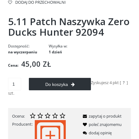
DODAJ DO PRZECHOWALNI
5.11 Patch Naszywka Zero
Ducks Hunter 92094
Dostępność:
Wysyłka w:
na wyczerpaniu
1 dzień
45,00 ZŁ
Cena:
Zyskujesz
4
pkt [
?
]
Do koszyka
szt.
Ocena:
zapytaj o produkt
Producent:
poleć znajomemu
dodaj opinię