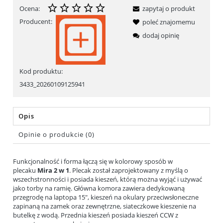
Ocena:
zapytaj o produkt
Producent:
poleć znajomemu
dodaj opinię
Kod produktu:
3433_20260109125941
Opis
Opinie o produkcie (0)
Funkcjonalność i forma łączą się w kolorowy sposób w
plecaku
Mira 2 w 1
. Plecak został zaprojektowany z myślą o
wszechstronności i posiada kieszeń, którą można wyjąć i używać
jako torby na ramię. Główna komora zawiera dedykowaną
przegrodę na laptopa 15", kieszeń na okulary przeciwsłoneczne
zapinaną na zamek oraz zewnętrzne, siateczkowe kieszenie na
butelkę z wodą. Przednia kieszeń posiada kieszeń CCW z