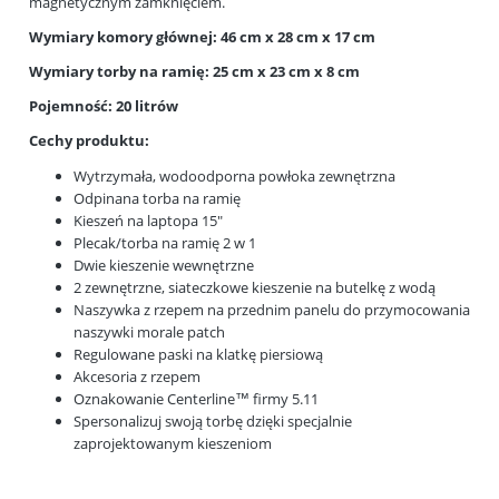
magnetycznym zamknięciem.
Wymiary komory głównej: 46 cm x 28 cm x 17 cm
Wymiary torby na ramię: 25 cm x 23 cm x 8 cm
Pojemność: 20 litrów
Cechy produktu:
Wytrzymała, wodoodporna powłoka zewnętrzna
Odpinana torba na ramię
Kieszeń na laptopa 15"
Plecak/torba na ramię 2 w 1
Dwie kieszenie wewnętrzne
2 zewnętrzne, siateczkowe kieszenie na butelkę z wodą
Naszywka z rzepem na przednim panelu do przymocowania
naszywki morale patch
Regulowane paski na klatkę piersiową
Akcesoria z rzepem
Oznakowanie Centerline™ firmy 5.11
Spersonalizuj swoją torbę dzięki specjalnie
zaprojektowanym kieszeniom