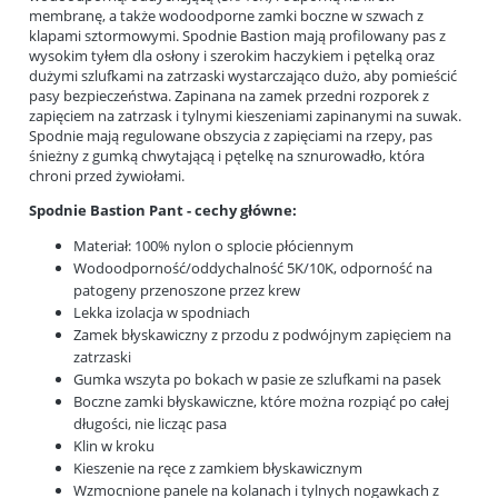
membranę, a także wodoodporne zamki boczne w szwach z
klapami sztormowymi. Spodnie Bastion mają profilowany pas z
wysokim tyłem dla osłony i szerokim haczykiem i pętelką oraz
dużymi szlufkami na zatrzaski wystarczająco dużo, aby pomieścić
pasy bezpieczeństwa. Zapinana na zamek przedni rozporek z
zapięciem na zatrzask i tylnymi kieszeniami zapinanymi na suwak.
Spodnie mają regulowane obszycia z zapięciami na rzepy, pas
śnieżny z gumką chwytającą i pętelkę na sznurowadło, która
chroni przed żywiołami.
Spodnie Bastion Pant - cechy główne:
Materiał: 100% nylon o splocie płóciennym
Wodoodporność/oddychalność 5K/10K, odporność na
patogeny przenoszone przez krew
Lekka izolacja w spodniach
Zamek błyskawiczny z przodu z podwójnym zapięciem na
zatrzaski
Gumka wszyta po bokach w pasie ze szlufkami na pasek
Boczne zamki błyskawiczne, które można rozpiąć po całej
długości, nie licząc pasa
Klin w kroku
Kieszenie na ręce z zamkiem błyskawicznym
Wzmocnione panele na kolanach i tylnych nogawkach z