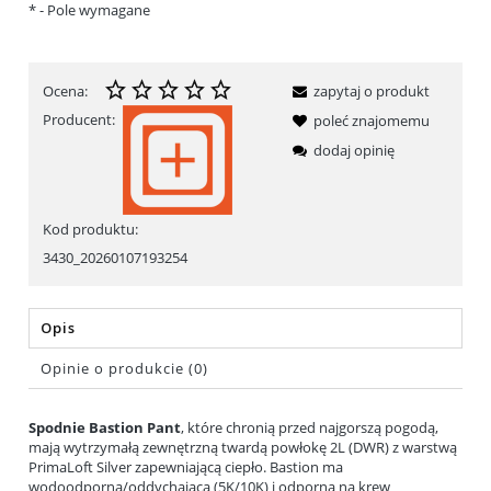
*
- Pole wymagane
Ocena:
zapytaj o produkt
Producent:
poleć znajomemu
dodaj opinię
Kod produktu:
3430_20260107193254
Opis
Opinie o produkcie (0)
Spodnie Bastion Pant
, które chronią przed najgorszą pogodą,
mają wytrzymałą zewnętrzną twardą powłokę 2L (DWR) z warstwą
PrimaLoft Silver zapewniającą ciepło. Bastion ma
wodoodporną/oddychającą (5K/10K) i odporną na krew