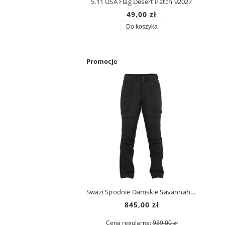
5.11 USA Flag Desert Patch 92027
49,00 zł
Do koszyka
Promocje
Swazi Spodnie Damskie Savannah Pants Iron Sand
845,00 zł
Cena regularna:
939,00 zł