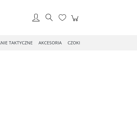
Zarejestruj się
Zaloguj się
NIE TAKTYCZNE
AKCESORIA
CZOKI
LOG WIOSNA 2021
Kontakt