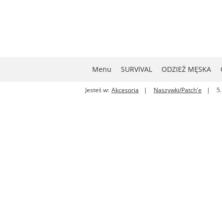
Menu
SURVIVAL
ODZIEŻ MĘSKA
Jesteś w:
Akcesoria
Naszywki/Patch'e
5
MYŚLISTWO
NOWOŚCI
W