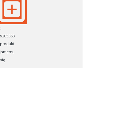
:
29205353
 produkt
ajomemu
nię