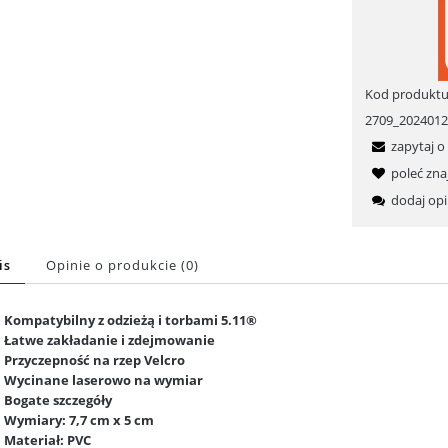
Kod produktu
2709_202401
zapytaj o
poleć zn
dodaj opi
is
Opinie o produkcie (0)
Kompatybilny z odzieżą i torbami 5.11®
Łatwe zakładanie i zdejmowanie
Przyczepność na rzep Velcro
Wycinane laserowo na wymiar
Bogate szczegóły
Wymiary: 7,7 cm x 5 cm
Materiał: PVC