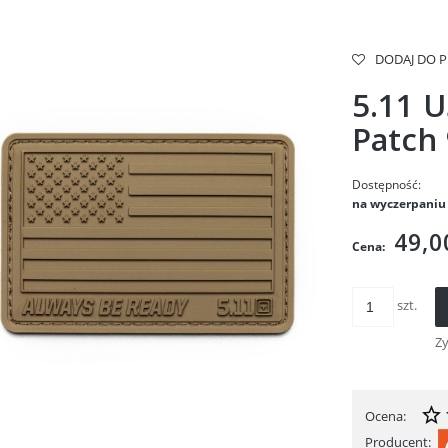
DODAJ DO 
5.11 U
Patch
Dostępność:
na wyczerpaniu
49,0
Cena:
szt.
Z
Ocena:
Producent: