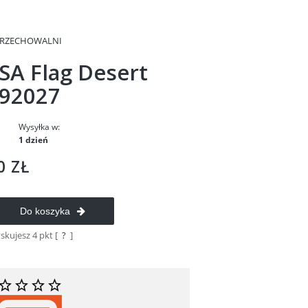
PRZECHOWALNI
SA Flag Desert
 92027
Wysyłka w:
1 dzień
0 ZŁ
Do koszyka
yskujesz
4
pkt [
?
]