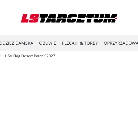
ODZIEŻ DAMSKA
OBUWIE
PLECAKI & TORBY
OPRZYRZĄDOWA
.11 USA Flag Desert Patch 92027
YPRZEDAŻ
LASER SHOT
#ENERGY FOR THE FRONTLINE
KATA