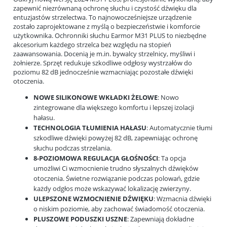
zapewnić niezrównaną ochronę słuchu i czystość dźwięku dla
entuzjastów strzelectwa. To najnowocześniejsze urządzenie
zostało zaprojektowane z myślą o bezpieczeństwie i komforcie
użytkownika. Ochronniki słuchu Earmor M31 PLUS to niezbędne
akcesorium każdego strzelca bez względu na stopień
zaawansowania. Docenią je m.in. bywalcy strzelnicy, myśliwi i
żołnierze. Sprzęt redukuje szkodliwe odgłosy wystrzałów do
poziomu 82 dB jednocześnie wzmacniając pozostałe dźwięki
otoczenia.
NOWE SILIKONOWE WKŁADKI ŻELOWE
: Nowo
zintegrowane dla większego komfortu i lepszej izolacji
hałasu.
TECHNOLOGIA TŁUMIENIA HAŁASU
: Automatycznie tłumi
szkodliwe dźwięki powyżej 82 dB, zapewniając ochronę
słuchu podczas strzelania.
8-POZIOMOWA REGULACJA GŁOŚNOŚCI
: Ta opcja
umożliwi Ci wzmocnienie trudno słyszalnych dźwięków
otoczenia. Świetne rozwiązanie podczas polowań, gdzie
każdy odgłos może wskazywać lokalizację zwierzyny.
ULEPSZONE WZMOCNIENIE DŹWIĘKU
: Wzmacnia dźwięki
o niskim poziomie, aby zachować świadomość otoczenia.
PLUSZOWE PODUSZKI USZNE
: Zapewniają dokładne