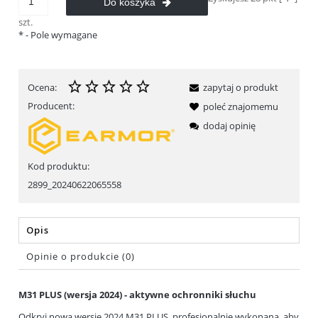
Do koszyka
szt.
*
- Pole wymagane
Ocena:
zapytaj o produkt
Producent:
poleć znajomemu
dodaj opinię
Kod produktu:
2899_20240622065558
Opis
Opinie o produkcie (0)
M31 PLUS (wersja 2024) - aktywne ochronniki słuchu
Odkryj nową wersję 2024 M31 PLUS, profesjonalnie wykonaną, aby