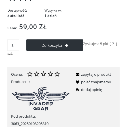
Dostępność:
Wysyłka w:
duża ilość
1 dzień
59,00 ZŁ
Cena:
Zyskujesz
5
pkt [
?
]
Do koszyka
szt.
Ocena:
zapytaj o produkt
Producent:
poleć znajomemu
dodaj opinię
Kod produktu:
3063_20250108205810