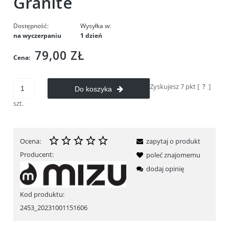
Granite
Dostępność:
Wysyłka w:
na wyczerpaniu
1 dzień
79,00 ZŁ
Cena:
Zyskujesz
7
pkt [
?
]
Do koszyka
szt.
Ocena:
zapytaj o produkt
Producent:
poleć znajomemu
dodaj opinię
Kod produktu:
2453_20231001151606