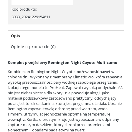
Kod produktu:
3033_20241229154611
Opis
Opinie o produkcie (0)
Komplet przejściowy Remington Night Coyote Multicamo
Kombinezon Remington Night Coyote możesz nosić nawet w
chłodne dni. Wykonany z membrany Climatic Pro, która zapewnia
wysoką przepuszczalność pary wodnej i zapobiega przegrzaniu.
Izolacja tego modelu to ProHeat. Zapewnia wysoką oddychalność,
nie jest niebezpieczna dla skóry i nie powoduje alergii. Jako
materiał podszewkowy zastosowano praktyczny, oddychający
polar. Jest to lekka tkanina, która jest przyjemna dla ciała. Ubranie
Remington zapewni trwałą ochronę przed wiatrem, wodą i
zimnem, utrzymując jednocześnie optymalną temperaturę
wewnątrz. Kurtka o prostym kroju jest wyposażona w odpinany
kaptur z małym daszkiem, który chroni przed promieniami
słonecznymi i opadami padającymi na twarz.