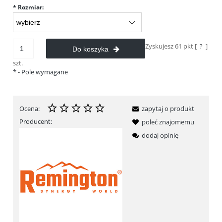
*
Rozmiar:
Zyskujesz
61
pkt [
?
]
Do koszyka
szt.
*
- Pole wymagane
Ocena:
zapytaj o produkt
Producent:
poleć znajomemu
dodaj opinię