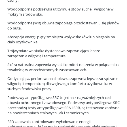
Cechy:
Wodoodporna podszewka utrzymuje stopy suche i wygodne w
mokrym środowisku.
Wodoodporne (WR) obuwie zapobiega przedostawaniu się płynów
do buta.
Absorpcja energii pięty zmniejsza wpływ skoków lub biegania na
ciało użytkownika.
Trójwymiarowa siatka dystansowa zapewniająca lepsze
zarządzanie wilgocią i temperaturą.
Skóra naturalna zapewnia wysoki komfort noszenia w połączeniu z
trwałością w wszechstronnych zastosowaniach.
Oddychająca, perforowana cholewka zapewnia lepsze zarządzanie
wilgocią i temperaturą dla większego komfortu użytkownika w
suchym środowisku pracy.
Podeszwy antypoślizgowe SRC to jedna z najważniejszych cech
obuwia ochronnego i zawodowego. Podeszwy antypoślizgowe SRC
przechodzą testy antypoślizgowe SRA i SRB, są testowane zarówno
na powierzchniach stalowych, jak i ceramicznych
ESD zapewnia kontrolowane wyładowanie energii
elektrostatycznej, która może uszkodzić elementy elektroniczne i