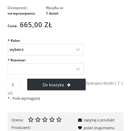
Dostępność:
Wysyłka w:
na wyczerpaniu
1 dzień
665,00 ZŁ
Cena:
*
Kolor:
*
Rozmiar:
Zyskujesz
66
pkt [
?
]
Do koszyka
szt.
*
- Pole wymagane
Ocena:
zapytaj o produkt
Producent:
poleć znajomemu