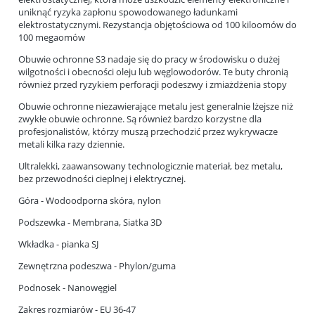
uniknąć ryzyka zapłonu spowodowanego ładunkami
elektrostatycznymi. Rezystancja objętościowa od 100 kiloomów do
100 megaomów
Obuwie ochronne S3 nadaje się do pracy w środowisku o dużej
wilgotności i obecności oleju lub węglowodorów. Te buty chronią
również przed ryzykiem perforacji podeszwy i zmiażdżenia stopy
Obuwie ochronne niezawierające metalu jest generalnie lżejsze niż
zwykłe obuwie ochronne. Są również bardzo korzystne dla
profesjonalistów, którzy muszą przechodzić przez wykrywacze
metali kilka razy dziennie.
Ultralekki, zaawansowany technologicznie materiał, bez metalu,
bez przewodności cieplnej i elektrycznej.
Góra - Wodoodporna skóra, nylon
Podszewka - Membrana, Siatka 3D
Wkładka - pianka SJ
Zewnętrzna podeszwa - Phylon/guma
Podnosek - Nanowęgiel
Zakres rozmiarów - EU 36-47