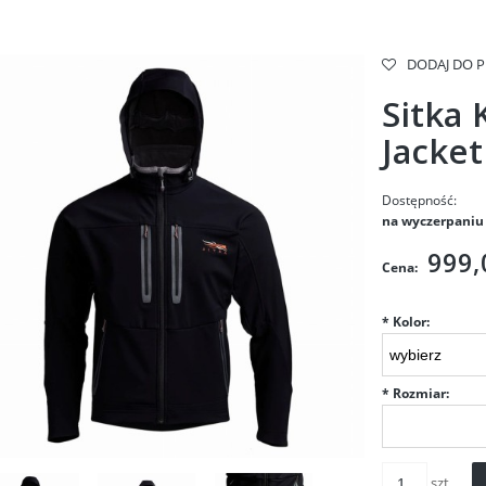
DODAJ DO 
Sitka 
Jacket
Dostępność:
na wyczerpaniu
999,
Cena:
*
Kolor:
*
Rozmiar:
szt.