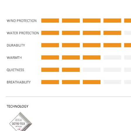
Swazi Kurtka polarowa damska Amur Jacket
Swazi Koszulka męska Hunter For Life Tee T-Shirt
879,00 zł
189,00 zł
Cena regularna:
979,00 zł
Cena regularna:
209,00 zł
Do koszyka
Do koszyka