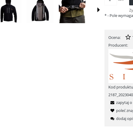
Z
*
- Pole wymag
Ocena:
Producent:
Kod produktu
2187_202304
zapytaj o
poleć zn
dodaj opi