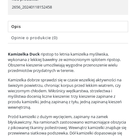
2656_20240118152458
Opis
Opinie o produkcie (0)
Kamizelka Duck
ripstop to letnia kamizelka myśliwska,
wykonana z lekkiej bawełny ze wzmocnionym splotem ripstop.
Obszerne kieszenie umożliwiają wygodne przenoszenie wielu
przedmiotów przydatnych w terenie.
Kamizelka dobrze sprawdzi się w czasie wszelkiej aktywności na
świeżym powietrzu, chroniąc korpus przed lekkim wiatrem, czy
wieczornym chłodem. Miłośnicy wędkarstwa, strzelectwa i
myślistwa docenią liczne kieszenie: trzy kieszenie zapinane z
przodu kamizelki, jedną zapinaną z tyłu, jedną zapinaną kieszeń
wewnętrzną.
Przód kamizelki z dużym wycięciem, zapinany na zamek
błyskawiczny. Na ramionach zastosowano wzmacniające obszycia
z pikowanej tkaniny poliestrowej. Wewnątrz kamizelki znajduje się
przewiewna siatkowa podszewka. Dół kamizelki dopasowuje się