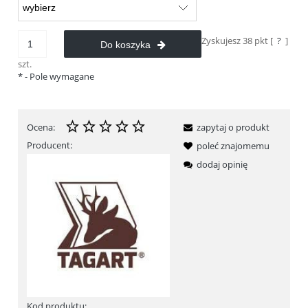
Zyskujesz
38
pkt [
?
]
Do koszyka
szt.
*
- Pole wymagane
Ocena:
zapytaj o produkt
Producent:
poleć znajomemu
dodaj opinię
Kod produktu: