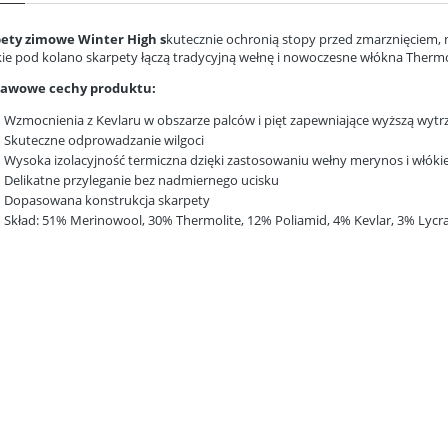
ety zimowe Winter High s
kutecznie ochronią stopy przed zmarznięciem
ie pod kolano skarpety łączą tradycyjną wełnę i nowoczesne włókna Thermo
tawowe cechy produktu:
Wzmocnienia z Kevlaru w obszarze palców i pięt zapewniające wyższą wytrz
Skuteczne odprowadzanie wilgoci
Wysoka izolacyjność termiczna dzięki zastosowaniu wełny merynos i włóki
Delikatne przyleganie bez nadmiernego ucisku
Dopasowana konstrukcja skarpety
Skład: 51% Merinowool, 30% Thermolite, 12% Poliamid, 4% Kevlar, 3% Lycr