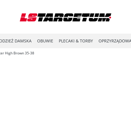
ODZIEŻ DAMSKA
OBUWIE
PLECAKI & TORBY
OPRZYRZĄDOWA
ter High Brown 35-38
YPRZEDAŻ
LASER SHOT
#ENERGY FOR THE FRONTLINE
KATA