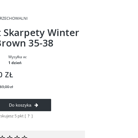
PRZECHOWALNI
t Skarpety Winter
Brown 35-38
Wysyłka w:
1 dzień
0 ZŁ
69,00 zł
Do koszyka
yskujesz
5
pkt [
?
]