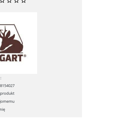
:
08154027
 produkt
ajomemu
nię