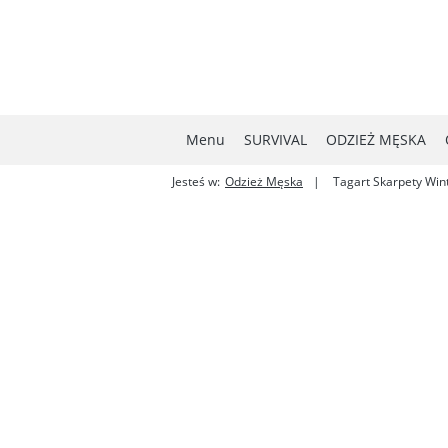
Menu
SURVIVAL
ODZIEŻ MĘSKA
Jesteś w:
Odzież Męska
Tagart Skarpety Win
MYŚLISTWO
NOWOŚCI
W