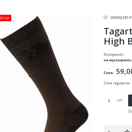
DODAJ DO 
MOCJA
Tagar
High 
Dostępność:
na wyczerpaniu
59,0
Cena:
Cena regularna:
szt.
Z