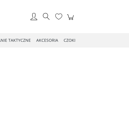
Zarejestruj się
Zaloguj się
NIE TAKTYCZNE
AKCESORIA
CZOKI
LOG WIOSNA 2021
Kontakt