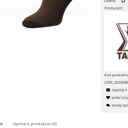
Ocena:
Producent:
Kod produktu
2399_202309
zapytaj o
poleć zn
dodaj opi
is
Opinie o produkcie (0)