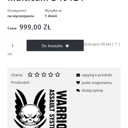
Dostępność:
Wysyłka w:
na wyczerpaniu
1 dzień
999,00 ZŁ
Cena:
Zyskujesz
99
pkt [
?
]
Do koszyka
szt.
Ocena:
zapytaj o produkt
Producent:
poleć znajomemu
dodaj opinię