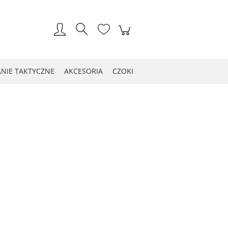
Zarejestruj się
Zaloguj się
NIE TAKTYCZNE
AKCESORIA
CZOKI
LOG WIOSNA 2021
Kontakt