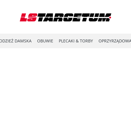
ODZIEŻ DAMSKA
OBUWIE
PLECAKI & TORBY
OPRZYRZĄDOWA
YPRZEDAŻ
LASER SHOT
#ENERGY FOR THE FRONTLINE
KATA