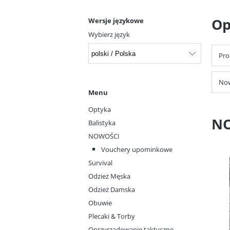
Op
Wersje językowe
Wybierz język
Pro
Now
Menu
Optyka
N
Balistyka
NOWOŚCI
Vouchery upominkowe
Survival
Odzież Męska
Odzież Damska
Obuwie
Plecaki & Torby
Oprzyrządowanie taktyczne