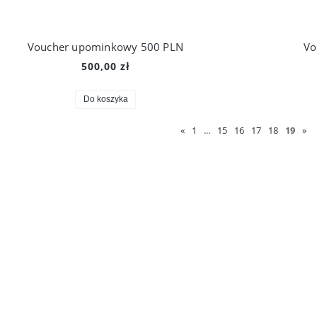
Voucher upominkowy 500 PLN
Vo
500,00 zł
Do koszyka
«
1
...
15
16
17
18
19
»
Swazi Kurtka Keiler Jacket Euro Green
Swazi Kurtka Wodoodporna Kagoule Anorak
710,00 zł
1 755,00 zł
Cena regularna:
790,00 zł
Cena regularna:
1 949,00 zł
Do koszyka
Do koszyka