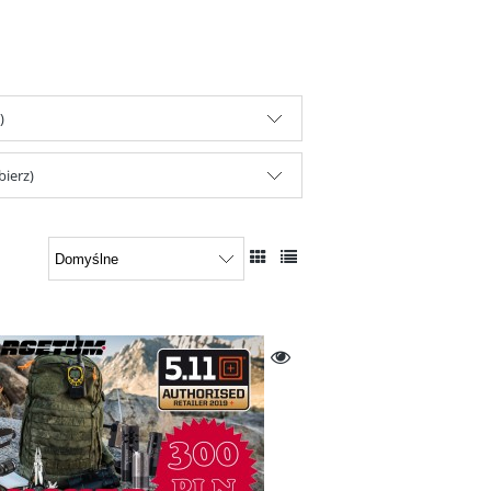
)
bierz)