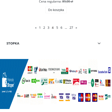
Cena regularna:
89,00 zł
Do koszyka
«
1
2
3
4
5
6
...
27
»
STOPKA