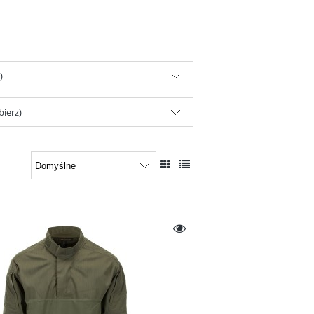
)
bierz)