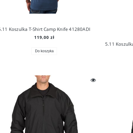
5.11 Koszulka T-Shirt Camp Knife 41280ADI
119,00 zł
zi Kurtka polarowa Nahanni
Swazi Kurtka Keiler Jacket Euro Green
820,00 zł
710,00 zł
Do koszyka
Cena regularna:
912,00 zł
Cena regularna:
790,00 zł
Do koszyka
Do koszyka