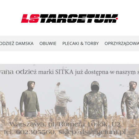
ODZIEŻ DAMSKA
OBUWIE
PLECAKI & TORBY
OPRZYRZĄDOWA
YPRZEDAŻ
LASER SHOT
#ENERGY FOR THE FRONTLINE
KATA