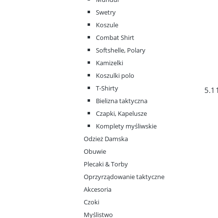
Swetry
Koszule
Combat Shirt
Softshelle, Polary
Kamizelki
Koszulki polo
T-Shirty
5.1
Bielizna taktyczna
Czapki, Kapelusze
Komplety myśliwskie
Odzież Damska
Obuwie
Plecaki & Torby
Oprzyrządowanie taktyczne
Akcesoria
Czoki
Myślistwo